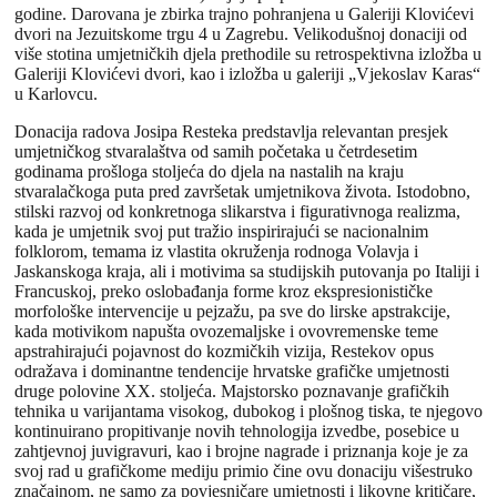
godine. Darovana je zbirka trajno pohranjena u Galeriji Klovićevi
dvori na Jezuitskome trgu 4 u Zagrebu. Velikodušnoj donaciji od
više stotina umjetničkih djela prethodile su retrospektivna izložba u
Galeriji Klovićevi dvori, kao i izložba u galeriji „Vjekoslav Karas“
u Karlovcu.
Donacija radova Josipa Resteka predstavlja relevantan presjek
umjetničkog stvaralaštva od samih početaka u četrdesetim
godinama prošloga stoljeća do djela na nastalih na kraju
stvaralačkoga puta pred završetak umjetnikova života. Istodobno,
stilski razvoj od konkretnoga slikarstva i figurativnoga realizma,
kada je umjetnik svoj put tražio inspirirajući se nacionalnim
folklorom, temama iz vlastita okruženja rodnoga Volavja i
Jaskanskoga kraja, ali i motivima sa studijskih putovanja po Italiji i
Francuskoj, preko oslobađanja forme kroz ekspresionističke
morfološke intervencije u pejzažu, pa sve do lirske apstrakcije,
kada motivikom napušta ovozemaljske i ovovremenske teme
apstrahirajući pojavnost do kozmičkih vizija, Restekov opus
odražava i dominantne tendencije hrvatske grafičke umjetnosti
druge polovine XX. stoljeća. Majstorsko poznavanje grafičkih
tehnika u varijantama visokog, dubokog i plošnog tiska, te njegovo
kontinuirano propitivanje novih tehnologija izvedbe, posebice u
zahtjevnoj juvigravuri, kao i brojne nagrade i priznanja koje je za
svoj rad u grafičkome mediju primio čine ovu donaciju višestruko
značajnom, ne samo za povjesničare umjetnosti i likovne kritičare,