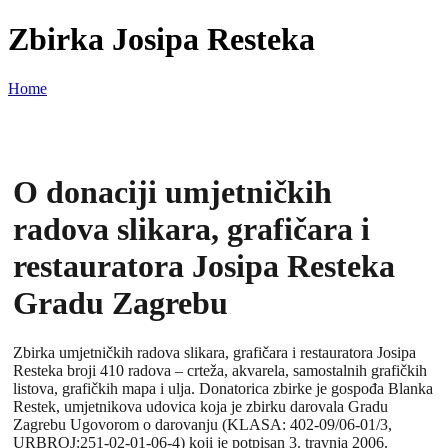
Zbirka Josipa Resteka
Home
O donaciji umjetničkih
radova slikara, grafičara i
restauratora Josipa Resteka
Gradu Zagrebu
Zbirka umjetničkih radova slikara, grafičara i restauratora Josipa
Resteka broji 410 radova – crteža, akvarela, samostalnih grafičkih
listova, grafičkih mapa i ulja. Donatorica zbirke je gospođa Blanka
Restek, umjetnikova udovica koja je zbirku darovala Gradu
Zagrebu Ugovorom o darovanju (KLASA: 402-09/06-01/3,
URBROJ:251-02-01-06-4) koji je potpisan 3. travnja 2006.