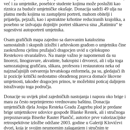
već i za umjetnike, posebice studente kojima može poslužiti kao
riznica za buduće umjetničke okušaje. Donacija sadrži 49 ulja na
platnu među kojima su zastupljeni portreti, mahom obitelji i
prijatelja, pejzaži, kao i apstraktne krhotine reduciranih krajolika, a
posebno se izdvajaju dojmljiv portret slikareva sina „Ratimira“ te
sugestivni autoportreti umjetnika.
Osam grafičkih mapa zajedno sa darovanim katalozima
samostalnih i skupnih izložbi i arhivskom građom o umjetniku čine
zaokruženu cjelinu pružajući dragocjen uvid u cjelokupno
Restekovo stvaralaštvo. Na manje važno je napomenuti da su
linorezi, linogravure, akvatinte, bakropisi i drvorezi, ali i ulja toga
samozatajnog grafičara, slikara, profesora i restauratora neka od
najznačajnijih ostvarenja hrvatskoga enformela, pa su, gledajući ih
iz pozicije kritički nedostatno obrađenog pravca domaće likovne
umjetnosti, također dragocjen prinos, te možebitni poticaj daljnjem
istraživanju toga područja.
Donacije su uvijek plod zajedničkih nastojanja i napora oko brige i
mara za često neprimjereno vrednovanu baštinu. Donacija
umjetničkih djela Josipa Resteka Gradu Zagrebu plod je predane
brige umjetnikove udovice gospođe Blanke Restek, ali i stručnoga
prepoznavanja Biserke Rauter Plančić, autorice prve valorizacijske
retrospektivne izložbe održane 2003. godine u Galeriji Klovićevi
dvori, koja je svojim neumornim zalaganjem i stručnim te