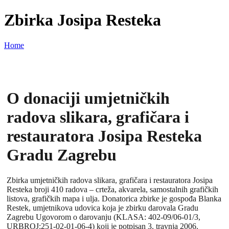
Zbirka Josipa Resteka
Home
O donaciji umjetničkih
radova slikara, grafičara i
restauratora Josipa Resteka
Gradu Zagrebu
Zbirka umjetničkih radova slikara, grafičara i restauratora Josipa
Resteka broji 410 radova – crteža, akvarela, samostalnih grafičkih
listova, grafičkih mapa i ulja. Donatorica zbirke je gospođa Blanka
Restek, umjetnikova udovica koja je zbirku darovala Gradu
Zagrebu Ugovorom o darovanju (KLASA: 402-09/06-01/3,
URBROJ:251-02-01-06-4) koji je potpisan 3. travnja 2006.