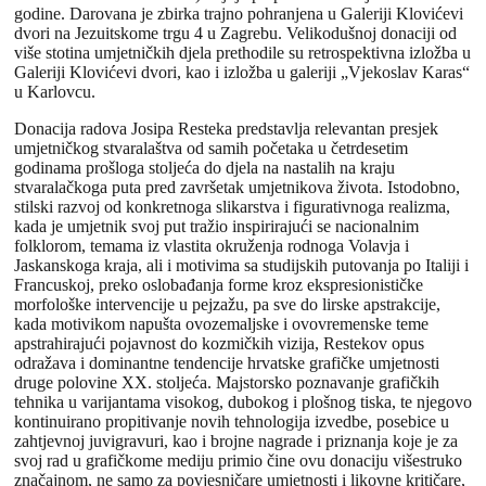
godine. Darovana je zbirka trajno pohranjena u Galeriji Klovićevi
dvori na Jezuitskome trgu 4 u Zagrebu. Velikodušnoj donaciji od
više stotina umjetničkih djela prethodile su retrospektivna izložba u
Galeriji Klovićevi dvori, kao i izložba u galeriji „Vjekoslav Karas“
u Karlovcu.
Donacija radova Josipa Resteka predstavlja relevantan presjek
umjetničkog stvaralaštva od samih početaka u četrdesetim
godinama prošloga stoljeća do djela na nastalih na kraju
stvaralačkoga puta pred završetak umjetnikova života. Istodobno,
stilski razvoj od konkretnoga slikarstva i figurativnoga realizma,
kada je umjetnik svoj put tražio inspirirajući se nacionalnim
folklorom, temama iz vlastita okruženja rodnoga Volavja i
Jaskanskoga kraja, ali i motivima sa studijskih putovanja po Italiji i
Francuskoj, preko oslobađanja forme kroz ekspresionističke
morfološke intervencije u pejzažu, pa sve do lirske apstrakcije,
kada motivikom napušta ovozemaljske i ovovremenske teme
apstrahirajući pojavnost do kozmičkih vizija, Restekov opus
odražava i dominantne tendencije hrvatske grafičke umjetnosti
druge polovine XX. stoljeća. Majstorsko poznavanje grafičkih
tehnika u varijantama visokog, dubokog i plošnog tiska, te njegovo
kontinuirano propitivanje novih tehnologija izvedbe, posebice u
zahtjevnoj juvigravuri, kao i brojne nagrade i priznanja koje je za
svoj rad u grafičkome mediju primio čine ovu donaciju višestruko
značajnom, ne samo za povjesničare umjetnosti i likovne kritičare,