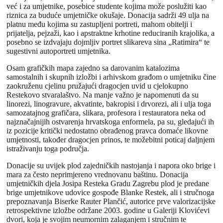
već i za umjetnike, posebice studente kojima može poslužiti kao
riznica za buduće umjetničke okušaje. Donacija sadrži 49 ulja na
platnu među kojima su zastupljeni portreti, mahom obitelji i
prijatelja, pejzaži, kao i apstraktne krhotine reduciranih krajolika, a
posebno se izdvajaju dojmljiv portret slikareva sina „Ratimira“ te
sugestivni autoportreti umjetnika.
Osam grafičkih mapa zajedno sa darovanim katalozima
samostalnih i skupnih izložbi i arhivskom građom o umjetniku čine
zaokruženu cjelinu pružajući dragocjen uvid u cjelokupno
Restekovo stvaralaštvo. Na manje važno je napomenuti da su
linorezi, linogravure, akvatinte, bakropisi i drvorezi, ali i ulja toga
samozatajnog grafičara, slikara, profesora i restauratora neka od
najznačajnijih ostvarenja hrvatskoga enformela, pa su, gledajući ih
iz pozicije kritički nedostatno obrađenog pravca domaće likovne
umjetnosti, također dragocjen prinos, te možebitni poticaj daljnjem
istraživanju toga područja.
Donacije su uvijek plod zajedničkih nastojanja i napora oko brige i
mara za često neprimjereno vrednovanu baštinu. Donacija
umjetničkih djela Josipa Resteka Gradu Zagrebu plod je predane
brige umjetnikove udovice gospođe Blanke Restek, ali i stručnoga
prepoznavanja Biserke Rauter Plančić, autorice prve valorizacijske
retrospektivne izložbe održane 2003. godine u Galeriji Klovićevi
dvori, koja je svojim neumornim zalaganjem i stručnim te