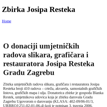
Zbirka Josipa Resteka
Home
O donaciji umjetničkih
radova slikara, grafičara i
restauratora Josipa Resteka
Gradu Zagrebu
Zbirka umjetničkih radova slikara, grafičara i restauratora Josipa
Resteka broji 410 radova – crteža, akvarela, samostalnih grafičkih
listova, grafičkih mapa i ulja. Donatorica zbirke je gospođa Blanka
Restek, umjetnikova udovica koja je zbirku darovala Gradu
Zagrebu Ugovorom o darovanju (KLASA: 402-09/06-01/3,
URBROJ:251-02-01-06-4) koji je potpisan 3. travnja 2006.