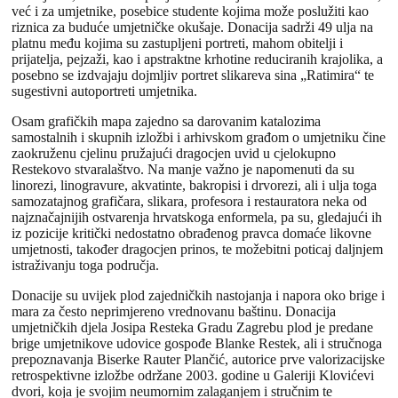
već i za umjetnike, posebice studente kojima može poslužiti kao
riznica za buduće umjetničke okušaje. Donacija sadrži 49 ulja na
platnu među kojima su zastupljeni portreti, mahom obitelji i
prijatelja, pejzaži, kao i apstraktne krhotine reduciranih krajolika, a
posebno se izdvajaju dojmljiv portret slikareva sina „Ratimira“ te
sugestivni autoportreti umjetnika.
Osam grafičkih mapa zajedno sa darovanim katalozima
samostalnih i skupnih izložbi i arhivskom građom o umjetniku čine
zaokruženu cjelinu pružajući dragocjen uvid u cjelokupno
Restekovo stvaralaštvo. Na manje važno je napomenuti da su
linorezi, linogravure, akvatinte, bakropisi i drvorezi, ali i ulja toga
samozatajnog grafičara, slikara, profesora i restauratora neka od
najznačajnijih ostvarenja hrvatskoga enformela, pa su, gledajući ih
iz pozicije kritički nedostatno obrađenog pravca domaće likovne
umjetnosti, također dragocjen prinos, te možebitni poticaj daljnjem
istraživanju toga područja.
Donacije su uvijek plod zajedničkih nastojanja i napora oko brige i
mara za često neprimjereno vrednovanu baštinu. Donacija
umjetničkih djela Josipa Resteka Gradu Zagrebu plod je predane
brige umjetnikove udovice gospođe Blanke Restek, ali i stručnoga
prepoznavanja Biserke Rauter Plančić, autorice prve valorizacijske
retrospektivne izložbe održane 2003. godine u Galeriji Klovićevi
dvori, koja je svojim neumornim zalaganjem i stručnim te