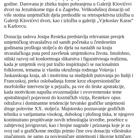
godine. Darovana je zbirka trajno pohranjena u Galeriji Klovićevi
dvori na Jezuitskome trgu 4 u Zagrebu. Velikodušnoj donaciji od
više stotina umjetničkih djela prethodile su retrospektivna izložba u
Galeriji Klovićevi dvori, kao i izložba u galeriji „Vjekoslav Karas“
u Karlovcu.
Donacija radova Josipa Resteka predstavlja relevantan presjek
umjetničkog stvaralaštva od samih početaka u četrdesetim
godinama prošloga stoljeća do djela na nastalih na kraju
stvaralačkoga puta pred završetak umjetnikova života. Istodobno,
stilski razvoj od konkretnoga slikarstva i figurativnoga realizma,
kada je umjetnik svoj put tražio inspirirajući se nacionalnim
folklorom, temama iz vlastita okruženja rodnoga Volavja i
Jaskanskoga kraja, ali i motivima sa studijskih putovanja po Italiji i
Francuskoj, preko oslobađanja forme kroz ekspresionističke
morfološke intervencije u pejzažu, pa sve do lirske apstrakcije,
kada motivikom napušta ovozemaljske i ovovremenske teme
apstrahirajući pojavnost do kozmičkih vizija, Restekov opus
odražava i dominantne tendencije hrvatske grafičke umjetnosti
druge polovine XX. stoljeća. Majstorsko poznavanje grafičkih
tehnika u varijantama visokog, dubokog i plošnog tiska, te njegovo
kontinuirano propitivanje novih tehnologija izvedbe, posebice u
zahtjevnoj juvigravuri, kao i brojne nagrade i priznanja koje je za
svoj rad u grafičkome mediju primio čine ovu donaciju višestruko
značajnom, ne samo za povjesničare umjetnosti i likovne kritičare,