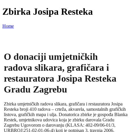
Zbirka Josipa Resteka
Home
O donaciji umjetničkih
radova slikara, grafičara i
restauratora Josipa Resteka
Gradu Zagrebu
Zbirka umjetničkih radova slikara, grafičara i restauratora Josipa
Resteka broji 410 radova – crteža, akvarela, samostalnih grafičkih
listova, grafičkih mapa i ulja. Donatorica zbirke je gospođa Blanka
Restek, umjetnikova udovica koja je zbirku darovala Gradu
Zagrebu Ugovorom o darovanju (KLASA: 402-09/06-01/3,
URBROJ:251-02-01-06-4) koji je potpisan 3. travnja 2006.