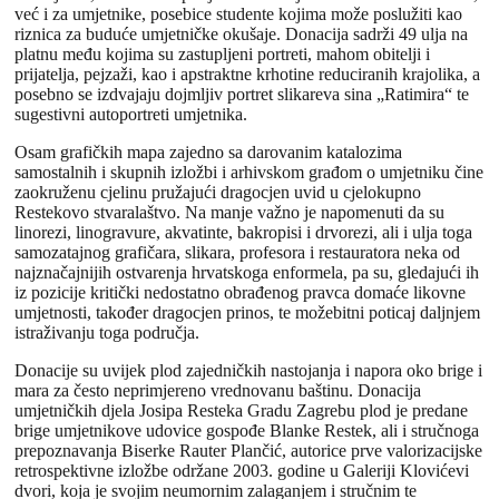
već i za umjetnike, posebice studente kojima može poslužiti kao
riznica za buduće umjetničke okušaje. Donacija sadrži 49 ulja na
platnu među kojima su zastupljeni portreti, mahom obitelji i
prijatelja, pejzaži, kao i apstraktne krhotine reduciranih krajolika, a
posebno se izdvajaju dojmljiv portret slikareva sina „Ratimira“ te
sugestivni autoportreti umjetnika.
Osam grafičkih mapa zajedno sa darovanim katalozima
samostalnih i skupnih izložbi i arhivskom građom o umjetniku čine
zaokruženu cjelinu pružajući dragocjen uvid u cjelokupno
Restekovo stvaralaštvo. Na manje važno je napomenuti da su
linorezi, linogravure, akvatinte, bakropisi i drvorezi, ali i ulja toga
samozatajnog grafičara, slikara, profesora i restauratora neka od
najznačajnijih ostvarenja hrvatskoga enformela, pa su, gledajući ih
iz pozicije kritički nedostatno obrađenog pravca domaće likovne
umjetnosti, također dragocjen prinos, te možebitni poticaj daljnjem
istraživanju toga područja.
Donacije su uvijek plod zajedničkih nastojanja i napora oko brige i
mara za često neprimjereno vrednovanu baštinu. Donacija
umjetničkih djela Josipa Resteka Gradu Zagrebu plod je predane
brige umjetnikove udovice gospođe Blanke Restek, ali i stručnoga
prepoznavanja Biserke Rauter Plančić, autorice prve valorizacijske
retrospektivne izložbe održane 2003. godine u Galeriji Klovićevi
dvori, koja je svojim neumornim zalaganjem i stručnim te