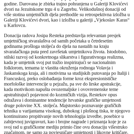
godine. Darovana je zbirka trajno pohranjena u Galeriji Klovićevi
dvori na Jezuitskome trgu 4 u Zagrebu. Velikodušnoj donaciji od
više stotina umjetničkih djela prethodile su retrospektivna izložba u
Galeriji Klovićevi dvori, kao i izložba u galeriji „Vjekoslav Karas“
u Karlovcu.
Donacija radova Josipa Resteka predstavlja relevantan presjek
umjetničkog stvaralaštva od samih početaka u četrdesetim
godinama prošloga stoljeća do djela na nastalih na kraju
stvaralačkoga puta pred završetak umjetnikova života. Istodobno,
stilski razvoj od konkretnoga slikarstva i figurativnoga realizma,
kada je umjetnik svoj put tražio inspirirajući se nacionalnim
folklorom, temama iz vlastita okruženja rodnoga Volavja i
Jaskanskoga kraja, ali i motivima sa studijskih putovanja po Italiji i
Francuskoj, preko oslobađanja forme kroz ekspresionističke
morfološke intervencije u pejzažu, pa sve do lirske apstrakcije,
kada motivikom napušta ovozemaljske i ovovremenske teme
apstrahirajući pojavnost do kozmičkih vizija, Restekov opus
odražava i dominantne tendencije hrvatske grafičke umjetnosti
druge polovine XX. stoljeća. Majstorsko poznavanje grafičkih
tehnika u varijantama visokog, dubokog i plošnog tiska, te njegovo
kontinuirano propitivanje novih tehnologija izvedbe, posebice u
zahtjevnoj juvigravuri, kao i brojne nagrade i priznanja koje je za
svoj rad u grafičkome mediju primio čine ovu donaciju višestruko
značajnom, ne samo za povjesničare umjetnosti i likovne kritičare,