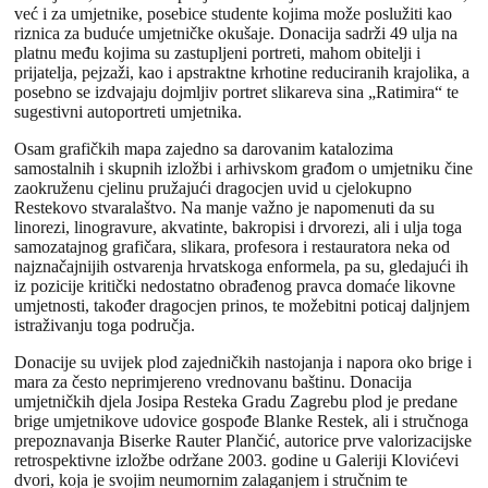
već i za umjetnike, posebice studente kojima može poslužiti kao
riznica za buduće umjetničke okušaje. Donacija sadrži 49 ulja na
platnu među kojima su zastupljeni portreti, mahom obitelji i
prijatelja, pejzaži, kao i apstraktne krhotine reduciranih krajolika, a
posebno se izdvajaju dojmljiv portret slikareva sina „Ratimira“ te
sugestivni autoportreti umjetnika.
Osam grafičkih mapa zajedno sa darovanim katalozima
samostalnih i skupnih izložbi i arhivskom građom o umjetniku čine
zaokruženu cjelinu pružajući dragocjen uvid u cjelokupno
Restekovo stvaralaštvo. Na manje važno je napomenuti da su
linorezi, linogravure, akvatinte, bakropisi i drvorezi, ali i ulja toga
samozatajnog grafičara, slikara, profesora i restauratora neka od
najznačajnijih ostvarenja hrvatskoga enformela, pa su, gledajući ih
iz pozicije kritički nedostatno obrađenog pravca domaće likovne
umjetnosti, također dragocjen prinos, te možebitni poticaj daljnjem
istraživanju toga područja.
Donacije su uvijek plod zajedničkih nastojanja i napora oko brige i
mara za često neprimjereno vrednovanu baštinu. Donacija
umjetničkih djela Josipa Resteka Gradu Zagrebu plod je predane
brige umjetnikove udovice gospođe Blanke Restek, ali i stručnoga
prepoznavanja Biserke Rauter Plančić, autorice prve valorizacijske
retrospektivne izložbe održane 2003. godine u Galeriji Klovićevi
dvori, koja je svojim neumornim zalaganjem i stručnim te