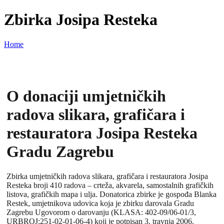
Zbirka Josipa Resteka
Home
O donaciji umjetničkih
radova slikara, grafičara i
restauratora Josipa Resteka
Gradu Zagrebu
Zbirka umjetničkih radova slikara, grafičara i restauratora Josipa
Resteka broji 410 radova – crteža, akvarela, samostalnih grafičkih
listova, grafičkih mapa i ulja. Donatorica zbirke je gospođa Blanka
Restek, umjetnikova udovica koja je zbirku darovala Gradu
Zagrebu Ugovorom o darovanju (KLASA: 402-09/06-01/3,
URBROJ:251-02-01-06-4) koji je potpisan 3. travnja 2006.