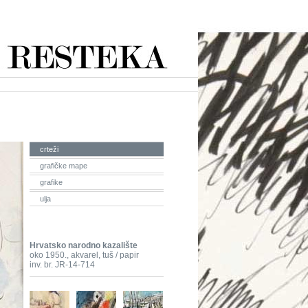
crteži
grafičke mape
grafike
ulja
Hrvatsko narodno kazalište
oko 1950., akvarel, tuš / papir
inv. br. JR-14-714