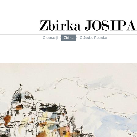
O donaciji
Zbirka
O Josipu Resteku