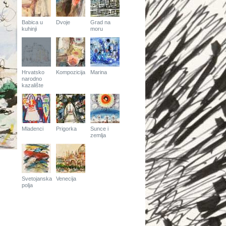
Babica u
Dvoje
Grad na
kuhinji
moru
Hrvatsko
Kompozicija
Marina
narodno
kazalište
Mladenci
Prigorka
Sunce i
zemlja
Svetojanska
Venecija
polja